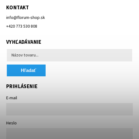
KONTAKT
info
@
florum-shop.sk
+420 773 530 808
VYHĽADÁVANIE
Hľadať
PRIHLÁSENIE
E-mail
Heslo