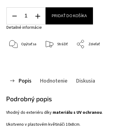
PRIDAŤ DO KOŠÍKA
Detailné informácie
Opýtať sa
Strážiť
Zdieľať
Popis
Hodnotenie
Diskusia
Podrobný popis
Vhodný do exteriéru díky
materiálu s UV ochranou
.
Ukotveno v plastovém květináči 10x8cm.