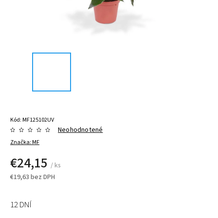
Kód:
MF125102UV
Neohodnotené
Značka:
MF
€24,15
/ ks
€19,63 bez DPH
12 DNÍ