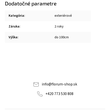
Dodatočné parametre
Kategória
:
exteriérové
Záruka
:
2 roky
Výška
:
do 100cm
info
@
florum-shop.sk
+420 773 530 808