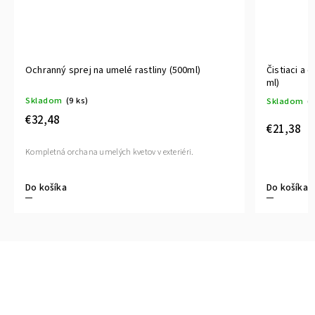
Ochranný sprej na umelé rastliny (500ml)
Čistiaci a 
ml)
Skladom
(9 ks)
Skladom
(1
€32,48
€21,38
Kompletná orchana umelých kvetov v exteriéri.
Do košíka
Do košíka