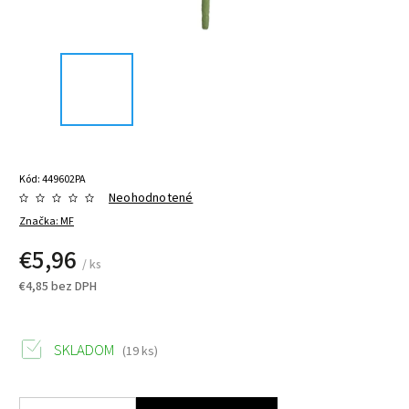
Kód:
449602PA
Neohodnotené
Značka:
MF
€5,96
/ ks
€4,85 bez DPH
SKLADOM
(19 ks)