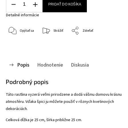
PRIDAŤ DO KOŠÍKA
Detailné informácie
Opýtať sa
Strážiť
Zdieľať
Popis
Hodnotenie
Diskusia
Podrobný popis
Táto rastlina vyzerá veľmi prirodzene a dodá vášmu domovu krásnu
atmosféru. Vďaka špici ju môžete použiť v rôznych kvetinových
dekoráciách.
Celková dĺžka je 25 cm, šírka približne 25 cm.