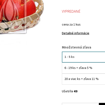
VYPREDANÉ
cena za 1 kus
Detailné informácie
Množstevná zľava
1 - 5 ks
6 - 19 ks = zľava 5 %
20 a viac ks = zľava 11 %
Ušetríte
€0