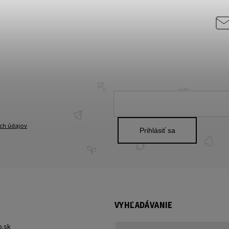
ch údajov
Prihlásiť sa
VYHĽADÁVANIE
p.sk