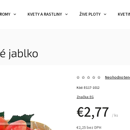
ROMY
KVETY A RASTLINY
ŽIVE PLOTY
KVETI
é jablko
Neohodnoten
Kód:
EG17-1012
Značka:
EG
€2,77
/ ks
€2,25 bez DPH