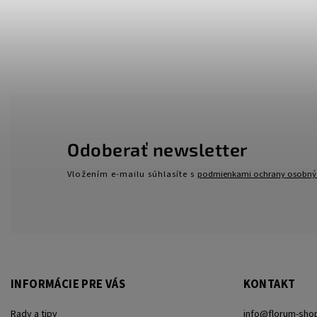
Odoberať newsletter
Vložením e-mailu súhlasíte s
podmienkami ochrany osobný
INFORMÁCIE PRE VÁS
KONTAKT
Rady a tipy
info
@
florum-sho