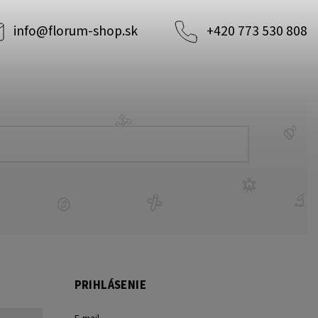
info
@
florum-shop.sk
+420 773 530 808
PRIHLÁSENIE