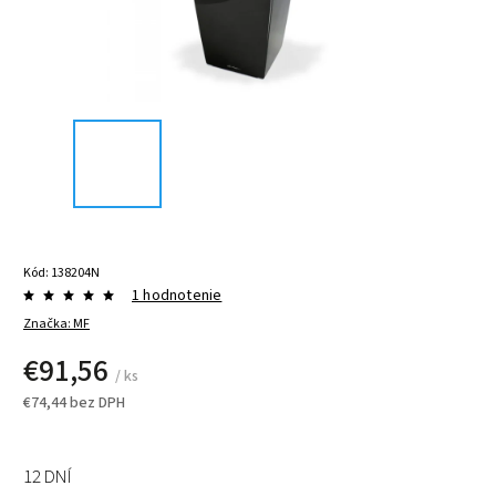
Kód:
138204N
1 hodnotenie
Značka:
MF
€91,56
/ ks
€74,44 bez DPH
12 DNÍ