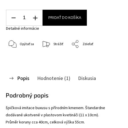
PRIDAŤ DO KOŠÍKA
Detailné informácie
Opýtať sa
Strážiť
Zdieľať
Popis
Hodnotenie (1)
Diskusia
Podrobný popis
špičková imitace buxusu s přírodním kmenem. Štandardne
dodávané ukotvené v plastovom kvetináči (11 x 10cm).
Průměr koruny cca 40cm, celková výška 55cm.