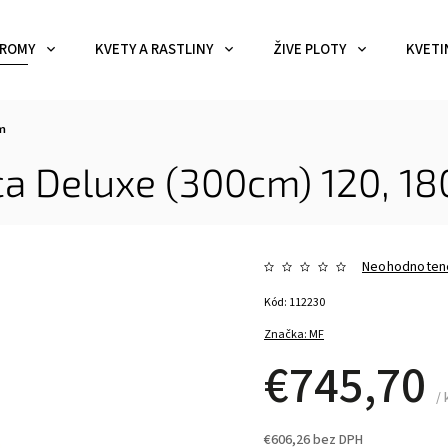
ROMY
KVETY A RASTLINY
ŽIVE PLOTY
KVETI
m
ica Deluxe (300cm)
120, 1
Neohodnoten
Kód:
112230
Značka:
MF
€745,70
/ 
€606,26 bez DPH