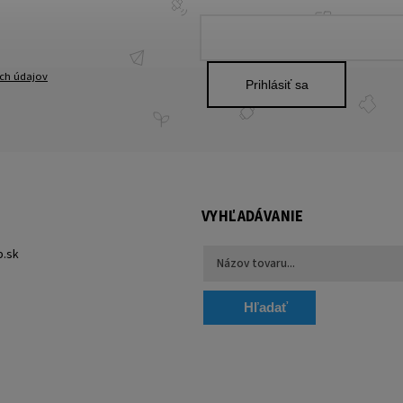
ch údajov
Prihlásiť sa
VYHĽADÁVANIE
p.sk
Hľadať