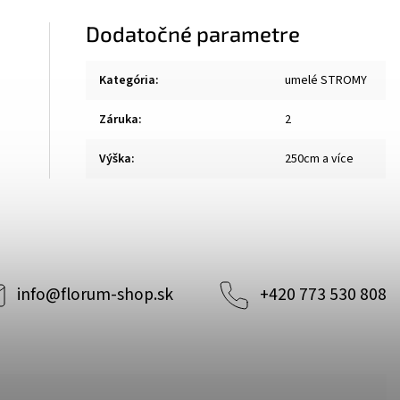
Dodatočné parametre
Kategória
:
umelé STROMY
Záruka
:
2
Výška
:
250cm a více
info
@
florum-shop.sk
+420 773 530 808