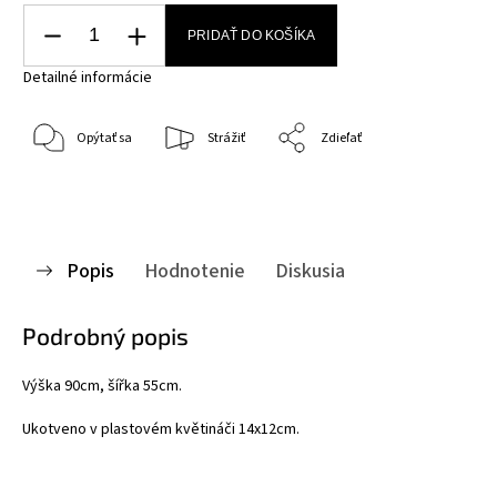
PRIDAŤ DO KOŠÍKA
Detailné informácie
Opýtať sa
Strážiť
Zdieľať
Popis
Hodnotenie
Diskusia
Podrobný popis
Výška 90cm, šířka 55cm.
Ukotveno v plastovém květináči 14x12cm.