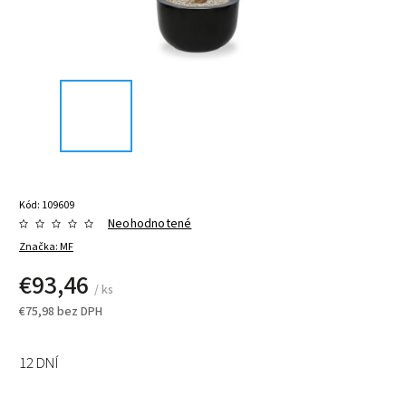
Kód:
109609
Neohodnotené
Značka:
MF
€93,46
/ ks
€75,98 bez DPH
12 DNÍ