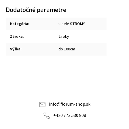
Dodatočné parametre
Kategória
:
umelé STROMY
Záruka
:
2 roky
Výška
:
do 100cm
info
@
florum-shop.sk
+420 773 530 808