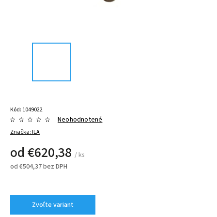
Kód:
1049022
Neohodnotené
Značka:
ILA
od
€620,38
/ ks
od
€504,37
bez DPH
Zvoľte variant