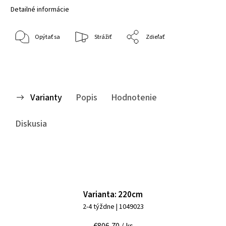
Detailné informácie
Opýtať sa
Strážiť
Zdieľať
Varianty
Popis
Hodnotenie
Diskusia
Varianta: 220cm
2-4 týždne
| 1049023
€806,70
/ ks