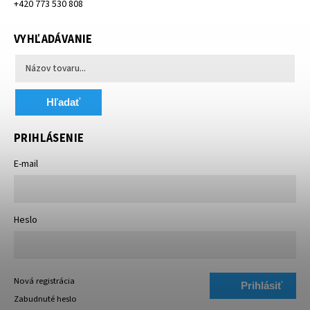
+420 773 530 808
VYHĽADÁVANIE
Hľadať
PRIHLÁSENIE
E-mail
Heslo
Nová registrácia
Prihlásiť
Zabudnuté heslo