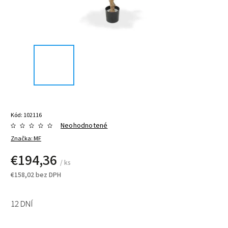
Kód:
102116
Neohodnotené
Značka:
MF
€194,36
/ ks
€158,02 bez DPH
12 DNÍ