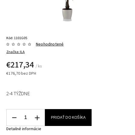
Kód:
1101G05
Neohodnotené
Značka:
ILA
€217,34
/ ks
€176,70 bez DPH
2-4 TÝŽDNE
PRIDAŤ DO KOŠÍKA
Detailné informácie