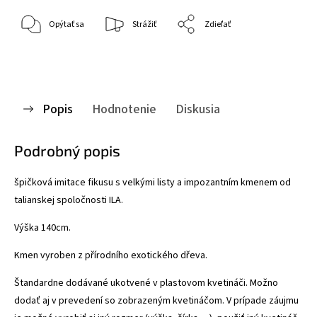
Opýtať sa
Strážiť
Zdieľať
Popis
Hodnotenie
Diskusia
Podrobný popis
špičková imitace fikusu s velkými listy a impozantním kmenem od
talianskej spoločnosti ILA.
Výška 140cm.
Kmen vyroben z přírodního exotického dřeva.
Štandardne dodávané ukotvené v plastovom kvetináči. Možno
dodať aj v prevedení so zobrazeným kvetináčom. V prípade záujmu