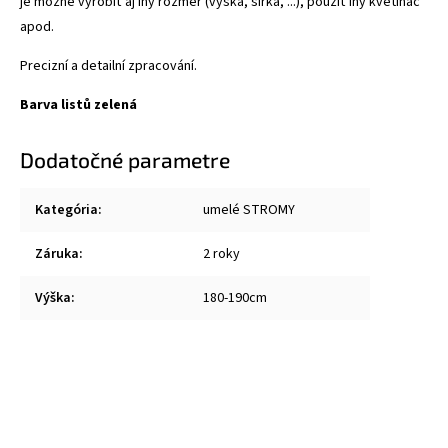
je možné vyrobiť aj iný rozmer (výška, šírka, ...), použiť iný kvetináč
apod.
Precizní a detailní zpracování.
Barva listů zelená
Dodatočné parametre
Kategória
:
umelé STROMY
Záruka
:
2 roky
Výška
:
180-190cm