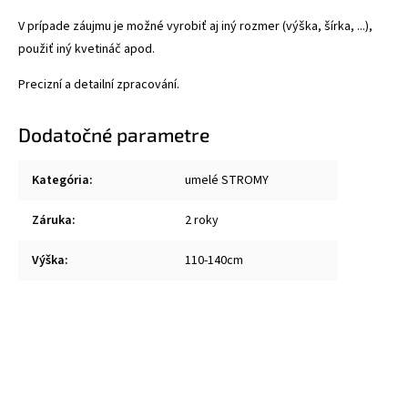
V prípade záujmu je možné vyrobiť aj iný rozmer (výška, šírka, ...),
použiť iný kvetináč apod.
Precizní a detailní zpracování.
Dodatočné parametre
Kategória
:
umelé STROMY
Záruka
:
2 roky
Výška
:
110-140cm