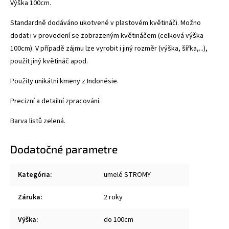
Výška 100cm.
Standardně dodáváno ukotvené v plastovém květináči. Možno
dodat i v provedení se zobrazeným květináčem (celková výška
100cm). V případě zájmu lze vyrobit i jiný rozměr (výška, šířka,...),
použít jiný květináč apod.
Použity unikátní kmeny z Indonésie.
Precizní a detailní zpracování.
Barva listů zelená.
Dodatočné parametre
Kategória
:
umelé STROMY
Záruka
:
2 roky
Výška
:
do 100cm