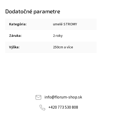
Dodatočné parametre
Kategória
:
umelé STROMY
Záruka
:
2 roky
Výška
:
250cm a více
info
@
florum-shop.sk
+420 773 530 808