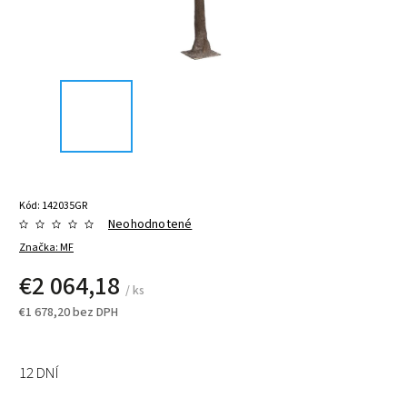
Kód:
142035GR
Neohodnotené
Značka:
MF
€2 064,18
/ ks
€1 678,20 bez DPH
12 DNÍ