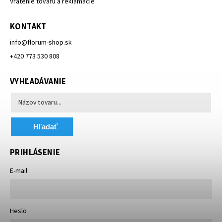
Vrátenie tovaru a reklamácie
KONTAKT
info
@
florum-shop.sk
+420 773 530 808
VYHĽADÁVANIE
Hľadať
PRIHLÁSENIE
E-mail
Heslo