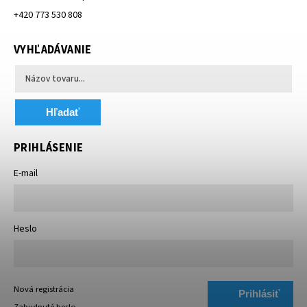
+420 773 530 808
VYHĽADÁVANIE
Hľadať
PRIHLÁSENIE
E-mail
Heslo
Nová registrácia
Prihlásiť
Zabudnuté heslo