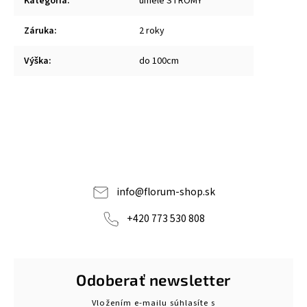
Kategória
:
umelé STROMY
Záruka
:
2 roky
Výška
:
do 100cm
info
@
florum-shop.sk
+420 773 530 808
Odoberať newsletter
Vložením e-mailu súhlasíte s