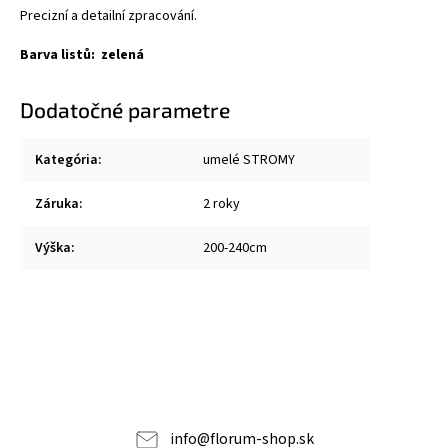
Precizní a detailní zpracování.
Barva listů: zelená
Dodatočné parametre
Kategória
:
umelé STROMY
Záruka
:
2 roky
Výška
:
200-240cm
info
@
florum-shop.sk