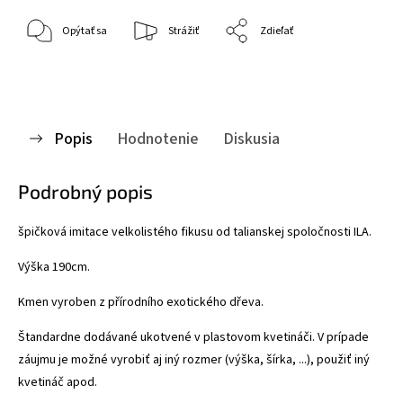
Opýtať sa
Strážiť
Zdieľať
Popis
Hodnotenie
Diskusia
Podrobný popis
špičková imitace velkolistého fikusu od talianskej spoločnosti ILA.
Výška 190cm.
Kmen vyroben z přírodního exotického dřeva.
Štandardne dodávané ukotvené v plastovom kvetináči. V prípade
záujmu je možné vyrobiť aj iný rozmer (výška, šírka, ...), použiť iný
kvetináč apod.