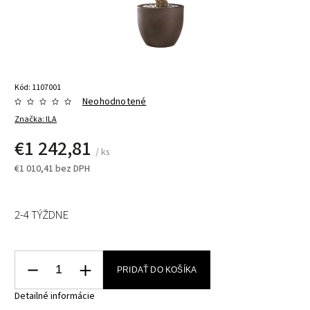
Kód:
1107001
Neohodnotené
Značka:
ILA
€1 242,81
/ ks
€1 010,41 bez DPH
2-4 TÝŽDNE
PRIDAŤ DO KOŠÍKA
Detailné informácie