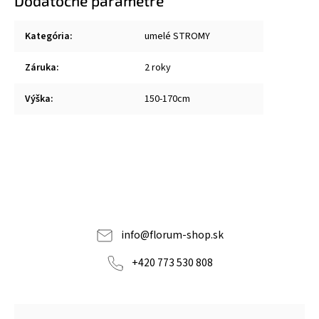
Dodatočné parametre
Kategória
:
umelé STROMY
Záruka
:
2 roky
Výška
:
150-170cm
info
@
florum-shop.sk
+420 773 530 808