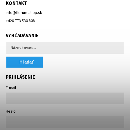
KONTAKT
info
@
florum-shop.sk
+420 773 530 808
VYHĽADÁVANIE
Hľadať
PRIHLÁSENIE
E-mail
Heslo