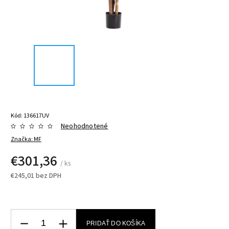
Kód:
136617UV
Neohodnotené
Značka:
MF
€301,36
/ ks
€245,01 bez DPH
PRIDAŤ DO KOŠÍKA