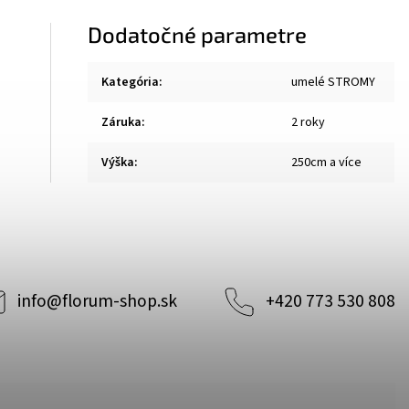
Dodatočné parametre
Kategória
:
umelé STROMY
Záruka
:
2 roky
Výška
:
250cm a více
info
@
florum-shop.sk
+420 773 530 808