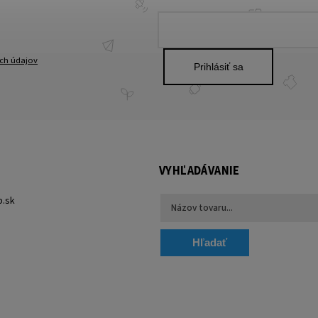
ch údajov
Prihlásiť sa
VYHĽADÁVANIE
p.sk
Hľadať