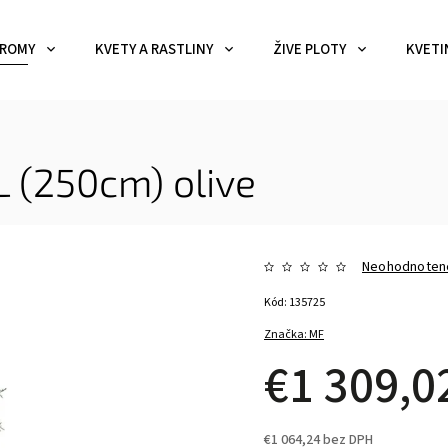
ROMY
KVETY A RASTLINY
ŽIVE PLOTY
KVETI
XL (250cm)
olive
Neohodnoten
Kód:
135725
Značka:
MF
€1 309,
€1 064,24 bez DPH