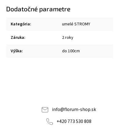
Dodatočné parametre
Kategória
:
umelé STROMY
Záruka
:
2 roky
Výška
:
do 100cm
info
@
florum-shop.sk
+420 773 530 808