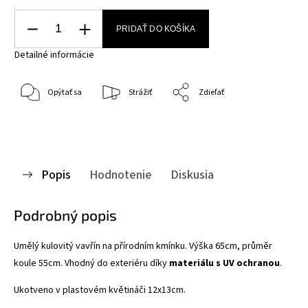
PRIDAŤ DO KOŠÍKA
Detailné informácie
Opýtať sa
Strážiť
Zdieľať
Popis
Hodnotenie
Diskusia
Podrobný popis
Umělý kulovitý vavřín na přírodním kmínku. Výška 65cm, průměr
koule 55cm. Vhodný do exteriéru díky
materiálu s UV ochranou
.
Ukotveno v plastovém květináči 12x13cm.