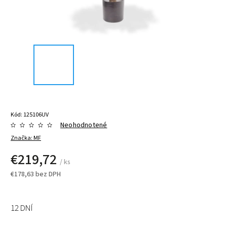
Kód:
125106UV
Neohodnotené
Značka:
MF
€219,72
/ ks
€178,63 bez DPH
12 DNÍ