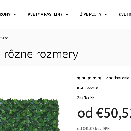
ROMY
KVETY A RASTLINY
ŽIVE PLOTY
KVETI
zmery
- rôzne rozmery
2 hodnotenia
Kód:
6555/100
Značka:
KH
od
€50,5
od
€41,07
bez DPH