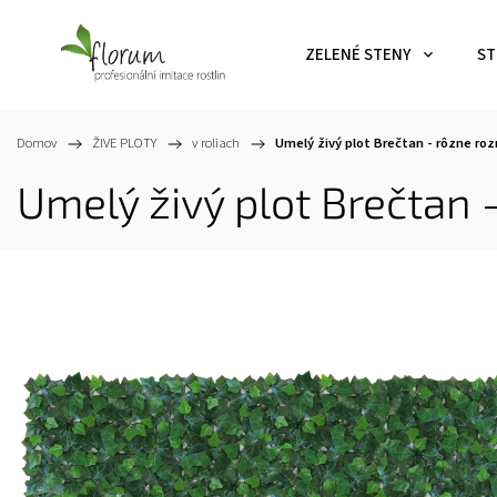
ZELENÉ STENY
ST
Domov
/
ŽIVE PLOTY
/
v roliach
/
Umelý živý plot Brečtan - rôzne ro
Umelý živý plot Brečtan 