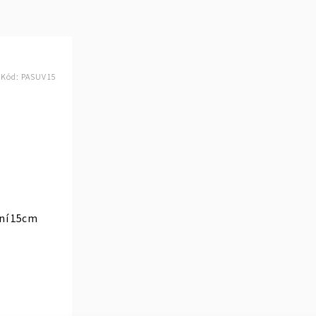
Kód:
PASUV15
lní 15cm