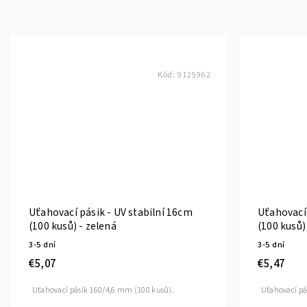
Kód:
9125962
Uťahovací pásik - UV stabilní 16cm
Uťahovací 
(100 kusů) - zelená
(100 kusů)
3-5 dní
3-5 dní
€5,07
€5,47
Uťahovací pásik 160/4,6 mm (100 kusů).
Uťahovací pá