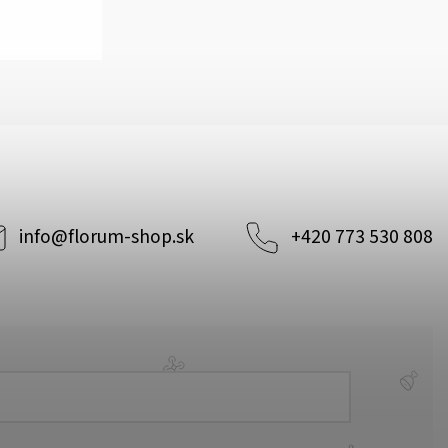
info
@
florum-shop.sk
+420 773 530 808