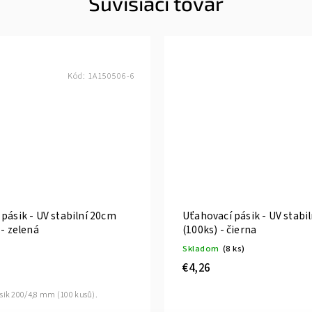
Súvisiaci tovar
Kód:
1A150506-6
pásik - UV stabilní 20cm
Uťahovací pásik - UV stabi
 - zelená
(100ks) - čierna
Skladom
(8 ks)
€4,26
sik 200/4,8 mm (100 kusů).