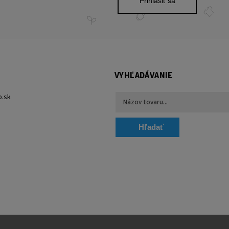
Prihlásiť sa
VYHĽADÁVANIE
p.sk
Hľadať