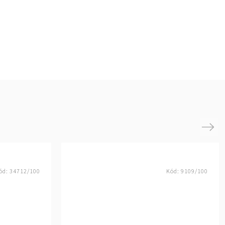
Next
ód:
34712/100
Kód:
9109/100