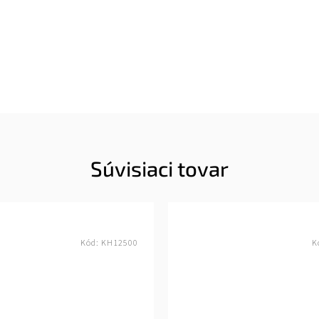
Súvisiaci tovar
Kód:
KH12500
K