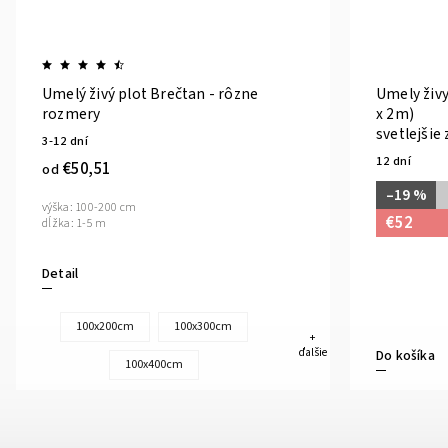
Umelý živý plot Brečtan - rôzne
Umely živy
rozmery
x 2m)
svetlejšie
3-12 dní
12 dní
€50,51
od
–19 %
výška: 100-200 cm
€52
dĺžka: 1-5 m
Detail
100x200cm
100x300cm
+
ďalšie
Do košíka
100x400cm