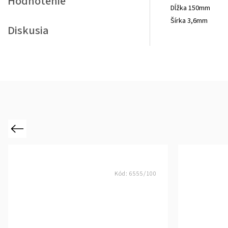
Hodnotenie
Dĺžka 150mm
Šírka 3,6mm
Diskusia
Previous
Kód:
6555/100