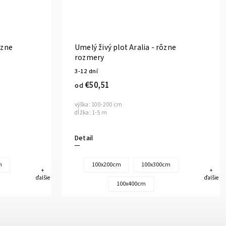
ôzne
Umelý živý plot Aralia - rôzne
rozmery
3-12 dní
€50,51
od
výška: 100-200 cm
dĺžka: 1-5 m
Detail
m
100x200cm
100x300cm
+
+
ďalšie
ďalšie
100x400cm