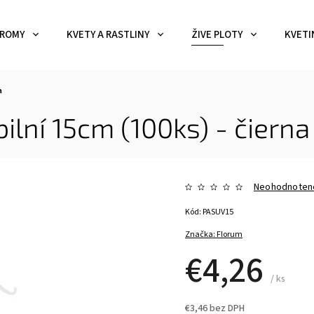
ROMY
KVETY A RASTLINY
ŽIVE PLOTY
KVETI
a
ilní 15cm (100ks) - čierna
Neohodnoten
Kód:
PASUV15
Značka:
Florum
€4,26
/ ks
€3,46 bez DPH