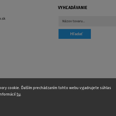
VYHĽADÁVANIE
p.sk
Hľadať
ory cookie. Ďalším prechádzaním tohto webu vyjadrujete súhlas
informácií
tu
.
Copyright 2026
Florum-shop.sk
. Všetky práva vyhradené.
Grafický návrh vytvořil a nakódoval
Shoptak.cz