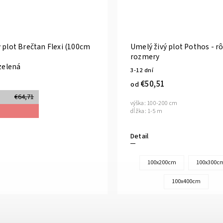
 plot Brečtan Flexi (100cm
Umelý živý plot Pothos - r
rozmery
 zelená
3-12 dní
€50,51
od
€64,71
výška: 100-200 cm
dĺžka: 1-5 m
Detail
100x200cm
100x300c
100x400cm